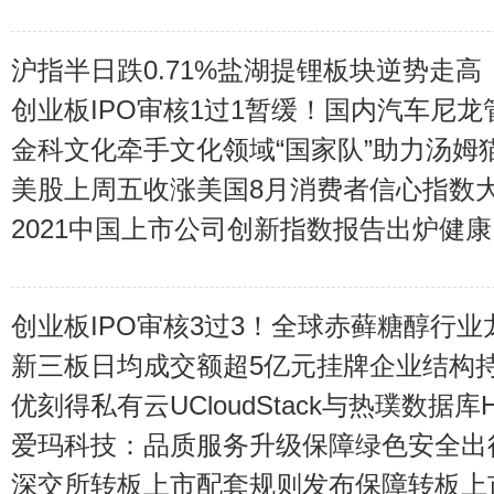
沪指半日跌0.71%盐湖提锂板块逆势走高
创业板IPO审核1过1暂缓！国内汽车尼
业顺利过会
金科文化牵手文化领域“国家队”助力汤姆猫
实
美股上周五收涨美国8月消费者信心指数
2021中国上市公司创新指数报告出炉健康
创业板IPO审核3过3！全球赤藓糖醇行
顺利过会
新三板日均成交额超5亿元挂牌企业结构
优刻得私有云UCloudStack与热璞数据库Ho
爱玛科技：品质服务升级保障绿色安全出
布局全球化战略
深交所转板上市配套规则发布保障转板上