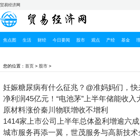
贸易经济网
焦点图
生活
财经
今日要闻
股市
观点
产经
基金
您的位置：
首页
>
股市
>
妊娠糖尿病有什么征兆？@准妈妈们，快
控糖攻略
净利润45亿元！“电池茅”上半年储能收入
原材料涨价秦川物联增收不增利
1414家上市公司上半年总体盈利增逾六成
城市服务再添一翼，世茂服务与高新技术